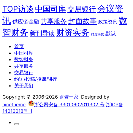
会议资
TOP访谈
中国司库
交易银行
讯
数
封面故事
共享服务
供应链金融
政策资讯
智财务
财资实务
新刊导读
默认
财资科技
首页
中国司库
数智财务
共享服务
交易银行
约访/投稿/授课/讲座
关于我们
Copyright © 2006-2026
财资一家
. Designed by
nicetheme
.
浙公网安备 33010602011302 号
浙ICP备
14016018号-1