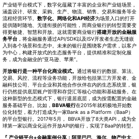
产业链平台模式下，数字化蕴藏了丰富的企业和产业链场景，
涵盖设计、研发、采购、生产、物流、销售、交易和服务等全
流程经营环节。
数字化、网络化和API经济
为场景入口的打开
提供随时随地、无缝衔接的可能性，而商业银行的转型需要变
得更敏捷、智慧和开放。这就需要商业银行
搭建开放的金融服
务平台
，将金融服务通过API/SDK以及ISV开发者生态无缝嵌
入到各个场景和生态中。未来的银行是围绕客户需求，以客户
为中心，构建开放式的生态服务平台，提供精准和定制化服
务，成为金融业的“亚马逊、苹果”。
开放银行是一种平台化商业模式。
通过将银行的数据、算法、
交易、风控、流程等业务功能，开放给包括第三方开发者、金
融科技公司、平台企业和其他合作伙伴在内的生态系统里，银
行仍然提供底层账户管理和存贷汇等核心功能和基础服务。在
这种新型的生态模式下，银行退居底层，成为按需配置的金融
服务基础平台。比如，
BBVA银行
在2015年就积极地开始数
位化转型，着力打造成为一家Bank as a Platform（BaaP）
的平台型银行。2017年5月， BBVA开放了8大类API，成为全
球第一家以商业化运作开放API的银行，实现了BaaP的转型。
『 产业链平台+金融案例分享：阿里巴巴、海尔、物产中大、