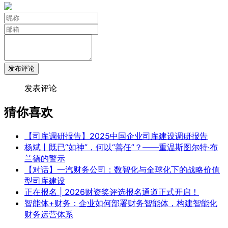
发布评论
发表评论
猜你喜欢
【司库调研报告】2025中国企业司库建设调研报告
杨斌丨既已“如神”，何以“善任”？——重温斯图尔特·布
兰德的警示
【对话】一汽财务公司：数智化与全球化下的战略价值
型司库建设
正在报名 | 2026财资奖评选报名通道正式开启！
智能体+财务：企业如何部署财务智能体，构建智能化
财务运营体系