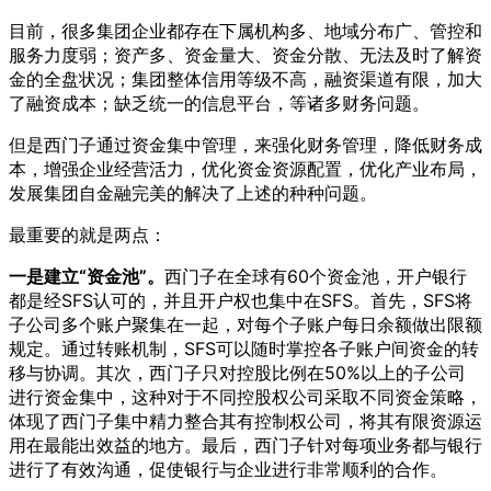
目前，很多集团企业都存在下属机构多、地域分布广、管控和
服务力度弱；资产多、资金量大、资金分散、无法及时了解资
金的全盘状况；集团整体信用等级不高，融资渠道有限，加大
了融资成本；缺乏统一的信息平台，等诸多财务问题。
但是西门子通过资金集中管理，来强化财务管理，降低财务成
本，增强企业经营活力，优化资金资源配置，优化产业布局，
发展集团自金融完美的解决了上述的种种问题。
最重要的就是两点：
一是建立“资金池”。
西门子在全球有60个资金池，开户银行
都是经SFS认可的，并且开户权也集中在SFS。首先，SFS将
子公司多个账户聚集在一起，对每个子账户每日余额做出限额
规定。通过转账机制，SFS可以随时掌控各子账户间资金的转
移与协调。其次，西门子只对控股比例在50%以上的子公司
进行资金集中，这种对于不同控股权公司采取不同资金策略，
体现了西门子集中精力整合其有控制权公司，将其有限资源运
用在最能出效益的地方。最后，西门子针对每项业务都与银行
进行了有效沟通，促使银行与企业进行非常顺利的合作。