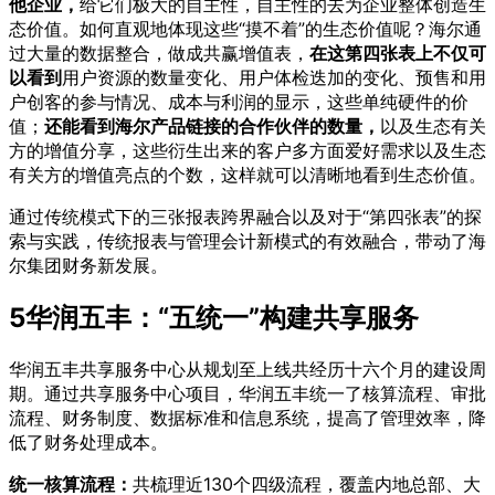
他企业，
给它们极大的自主性，自主性的去为企业整体创造生
态价值。如何直观地体现这些“摸不着”的生态价值呢？海尔通
过大量的数据整合，做成共赢增值表，
在这第四张表上不仅可
以看到
用户资源的数量变化、用户体检迭加的变化、预售和用
户创客的参与情况、成本与利润的显示，这些单纯硬件的价
值；
还能看到海尔产品链接的合作伙伴的数量，
以及生态有关
方的增值分享，这些衍生出来的客户多方面爱好需求以及生态
有关方的增值亮点的个数，这样就可以清晰地看到生态价值。
通过传统模式下的三张报表跨界融合以及对于“第四张表”的探
索与实践，传统报表与管理会计新模式的有效融合，带动了海
尔集团财务新发展。
5
华润五丰：“五统一”构建共享服务
华润五丰共享服务中心从规划至上线共经历十六个月的建设周
期。通过共享服务中心项目，华润五丰统一了核算流程、审批
流程、财务制度、数据标准和信息系统，提高了管理效率，降
低了财务处理成本。
统一核算流程：
共梳理近130个四级流程，覆盖内地总部、大