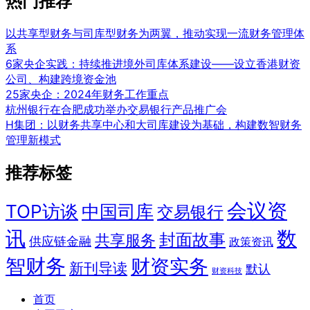
热门推荐
以共享型财务与司库型财务为两翼，推动实现一流财务管理体
系
6家央企实践：持续推进境外司库体系建设——设立香港财资
公司、构建跨境资金池
25家央企：2024年财务工作重点
杭州银行在合肥成功举办交易银行产品推广会
H集团：以财务共享中心和大司库建设为基础，构建数智财务
管理新模式
推荐标签
会议资
TOP访谈
中国司库
交易银行
讯
数
封面故事
共享服务
供应链金融
政策资讯
智财务
财资实务
新刊导读
默认
财资科技
首页