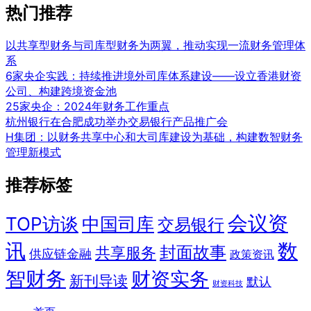
热门推荐
以共享型财务与司库型财务为两翼，推动实现一流财务管理体
系
6家央企实践：持续推进境外司库体系建设——设立香港财资
公司、构建跨境资金池
25家央企：2024年财务工作重点
杭州银行在合肥成功举办交易银行产品推广会
H集团：以财务共享中心和大司库建设为基础，构建数智财务
管理新模式
推荐标签
会议资
TOP访谈
中国司库
交易银行
讯
数
封面故事
共享服务
供应链金融
政策资讯
智财务
财资实务
新刊导读
默认
财资科技