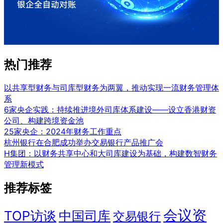
热门推荐
以共享型财务与司库型财务为两翼，推动实现一流财务管理体
系
6家央企实践：持续推进境外司库体系建设——设立香港财资
公司、构建跨境资金池
25家央企：2024年财务工作重点
杭州银行在合肥成功举办交易银行产品推广会
H集团：以财务共享中心和大司库建设为基础，构建数智财务
管理新模式
推荐标签
会议资
TOP访谈
中国司库
交易银行