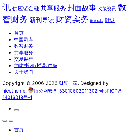
讯
数
封面故事
共享服务
供应链金融
政策资讯
智财务
财资实务
新刊导读
默认
财资科技
首页
中国司库
数智财务
共享服务
交易银行
约访/投稿/授课/讲座
关于我们
Copyright © 2006-2026
财资一家
. Designed by
nicetheme
.
浙公网安备 33010602011302 号
浙ICP备
14016018号-1
首页