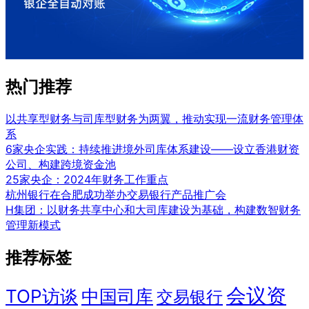
热门推荐
以共享型财务与司库型财务为两翼，推动实现一流财务管理体
系
6家央企实践：持续推进境外司库体系建设——设立香港财资
公司、构建跨境资金池
25家央企：2024年财务工作重点
杭州银行在合肥成功举办交易银行产品推广会
H集团：以财务共享中心和大司库建设为基础，构建数智财务
管理新模式
推荐标签
会议资
TOP访谈
中国司库
交易银行