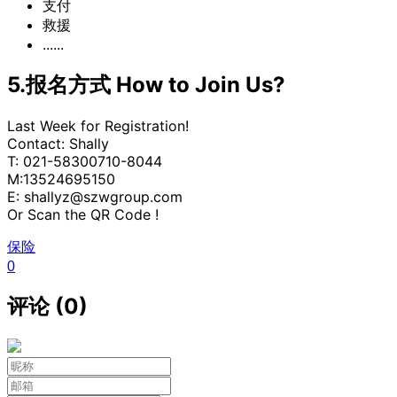
支付
救援
......
5.报名方式 How to Join Us?
Last Week for Registration!
Contact: Shally
T: 021-58300710-8044
M:13524695150
E: shallyz@szwgroup.com
Or Scan the QR Code !
保险
0
评论 (0)