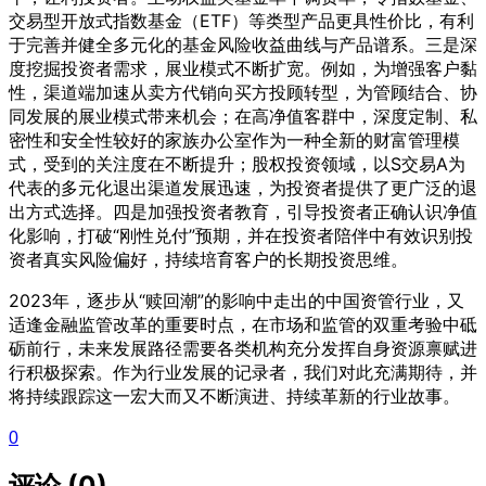
交易型开放式指数基金（ETF）等类型产品更具性价比，有利
于完善并健全多元化的基金风险收益曲线与产品谱系。三是深
度挖掘投资者需求，展业模式不断扩宽。例如，为增强客户黏
性，渠道端加速从卖方代销向买方投顾转型，为管顾结合、协
同发展的展业模式带来机会；在高净值客群中，深度定制、私
密性和安全性较好的家族办公室作为一种全新的财富管理模
式，受到的关注度在不断提升；股权投资领域，以S交易A为
代表的多元化退出渠道发展迅速，为投资者提供了更广泛的退
出方式选择。四是加强投资者教育，引导投资者正确认识净值
化影响，打破“刚性兑付”预期，并在投资者陪伴中有效识别投
资者真实风险偏好，持续培育客户的长期投资思维。
2023年，逐步从“赎回潮”的影响中走出的中国资管行业，又
适逢金融监管改革的重要时点，在市场和监管的双重考验中砥
砺前行，未来发展路径需要各类机构充分发挥自身资源禀赋进
行积极探索。作为行业发展的记录者，我们对此充满期待，并
将持续跟踪这一宏大而又不断演进、持续革新的行业故事。
0
评论 (0)