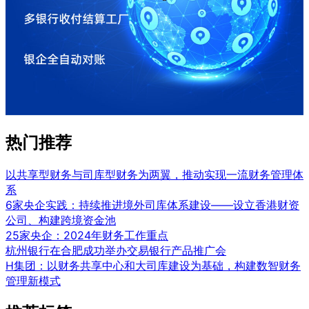
热门推荐
以共享型财务与司库型财务为两翼，推动实现一流财务管理体
系
6家央企实践：持续推进境外司库体系建设——设立香港财资
公司、构建跨境资金池
25家央企：2024年财务工作重点
杭州银行在合肥成功举办交易银行产品推广会
H集团：以财务共享中心和大司库建设为基础，构建数智财务
管理新模式