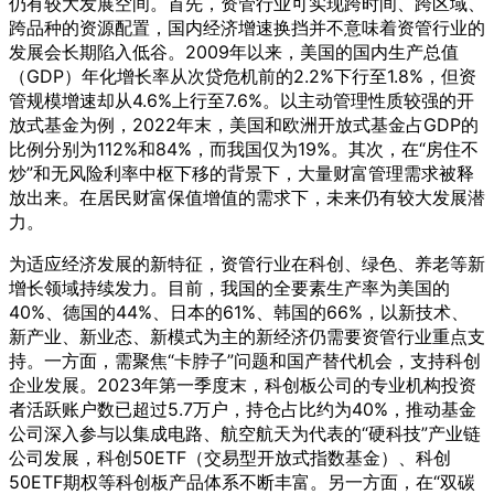
仍有较大发展空间。首先，资管行业可实现跨时间、跨区域、
跨品种的资源配置，国内经济增速换挡并不意味着资管行业的
发展会长期陷入低谷。2009年以来，美国的国内生产总值
（GDP）年化增长率从次贷危机前的2.2%下行至1.8%，但资
管规模增速却从4.6%上行至7.6%。以主动管理性质较强的开
放式基金为例，2022年末，美国和欧洲开放式基金占GDP的
比例分别为112%和84%，而我国仅为19%。其次，在“房住不
炒”和无风险利率中枢下移的背景下，大量财富管理需求被释
放出来。在居民财富保值增值的需求下，未来仍有较大发展潜
力。
为适应经济发展的新特征，资管行业在科创、绿色、养老等新
增长领域持续发力。目前，我国的全要素生产率为美国的
40%、德国的44%、日本的61%、韩国的66%，以新技术、
新产业、新业态、新模式为主的新经济仍需要资管行业重点支
持。一方面，需聚焦“卡脖子”问题和国产替代机会，支持科创
企业发展。2023年第一季度末，科创板公司的专业机构投资
者活跃账户数已超过5.7万户，持仓占比约为40%，推动基金
公司深入参与以集成电路、航空航天为代表的“硬科技”产业链
公司发展，科创50ETF（交易型开放式指数基金）、科创
50ETF期权等科创板产品体系不断丰富。另一方面，在“双碳