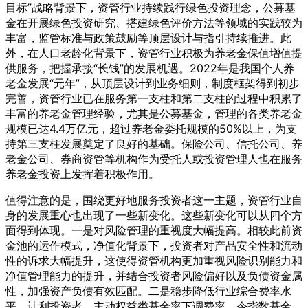
目标”战略背景下，资管行业持续践行绿色投资理念，公募基
金在开展绿色投资研究、搭建绿色评价方法等领域的实践较为
丰富，监管标准与政策鼓励等顶层设计与指引持续推进。此
外，在人口老龄化背景下，资管行业积极为养老金保值增值提
供服务，把握承接“长钱”的发展机遇。2022年是我国个人养
老金发展“元年”，从顶层设计到业务细则，制度框架得到初步
完善，资管行业已在服务第一支柱和第二支柱的过程中积累了
丰富的养老金管理经验，尤其是公募基金，管理的各类养老金
规模已达4.4万亿元，超过养老金委托规模的50%以上，为支
持第三支柱发展奠定了良好的基础。保险公司、信托公司、养
老金公司、券商资管等机构作为受托人或投资管理人也在服务
养老金投资上发挥着积极作用。
值得注意的是，围绕更好地服务投资者这一主题，资管行业自
身的发展重心也出现了一些新变化。这些新变化可以从四个方
面得到体现。一是对风险管理的重视度大幅提高。相较此前资
金池的运作模式，净值化背景下，投资者对产品安全性和流动
性的诉求大幅提升，这使得资管机构更加重视风险识别能力和
净值管理能力的提升，并结合投资者风险偏好以及负债资金属
性，加强资产负债有效匹配。二是稳步降低行业综合费率水
平，让利投资者。主动权益类基金率下调费率，令指数基金、