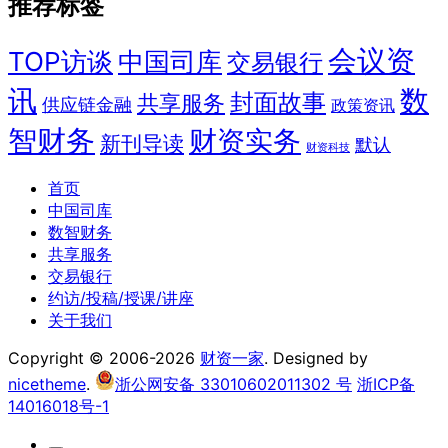
推荐标签
会议资
TOP访谈
中国司库
交易银行
讯
数
封面故事
共享服务
供应链金融
政策资讯
智财务
财资实务
新刊导读
默认
财资科技
首页
中国司库
数智财务
共享服务
交易银行
约访/投稿/授课/讲座
关于我们
Copyright © 2006-2026
财资一家
. Designed by
nicetheme
.
浙公网安备 33010602011302 号
浙ICP备
14016018号-1