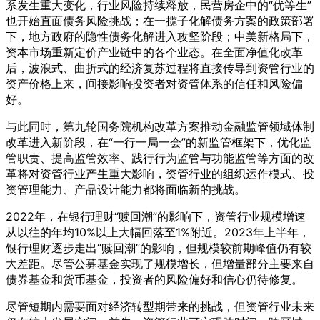
系发生重大变化，行业风险持续释放，民营房企中的“优等生”
也开始直面债务风险挑战；在一揽子化解债务方案的政策部署
下，地方政府的隐性债务化解进入攻坚阶段；中美新格局下，
资本市场重新定价产业链中的各个业态。在全面净值化改革
后，波浪式、曲折式的经济复苏过程将直接传导到资管行业的
资产价格上来，间接影响投资者对资管体系的信任和风险偏
好。
与此同时，第九轮国务院机构改革方案推动金融监管领域体制
改革进入新阶段，在“一行一局一会”的新监管框架下，优化监
管职责、提高监管效率、践行行为监管与功能监管等方面的改
革将对资管行业产生重大影响，资管行业的组织运作模式、投
资管理能力、产品设计能力都将面临新的挑战。
2022年，在银行理财“赎回潮”的影响下，资管行业规模增速
从以往的年均10%以上大幅回落至1%附近。2023年上半年，
银行理财逐步走出“赎回潮”的影响，但规模较前期峰值仍有较
大差距。尽管公募基金实现了规模增长，但增量部分主要来自
债券基金和货币基金，投资者的风险偏好和信心仍待修复。
尽管短期内需要面对经济转型期带来的挑战，但资管行业未来