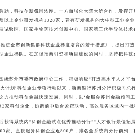
强劲，科技创新氛围浓厚。一方面强化大院大所合作，发挥开放
以上企业研发机构1328家，建有研发机构的大中型工业企业和
展试验区、国家生物药技术创新中心、国家第三代半导体技术
加快推进全市创新集群科技企业梯度培育的若干措施》，提出打
型企业梯队。在加强招商引资和项目建设的同时，坚持把科技
围绕苏州市委市政府中心工作，积极响应“打造高水平人才平台
‘星火计划’科创企业专项行动以来，浙商银行苏州分行积极向总
之力推动科创金融快速发展。同时，以‘金服会苏州金融顾问工
至3家科创企业，协调前中后台紧密联动，高效服务区域内一批
获得系统内“科创金融试点优秀推动分行”“人才银行最佳拓展奖
0家、直接服务科创企业近800户，排名全系统内分行前列，授