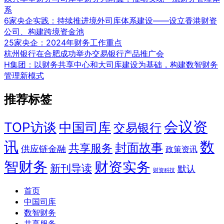
系
6家央企实践：持续推进境外司库体系建设——设立香港财资
公司、构建跨境资金池
25家央企：2024年财务工作重点
杭州银行在合肥成功举办交易银行产品推广会
H集团：以财务共享中心和大司库建设为基础，构建数智财务
管理新模式
推荐标签
会议资
TOP访谈
中国司库
交易银行
讯
数
封面故事
共享服务
供应链金融
政策资讯
智财务
财资实务
新刊导读
默认
财资科技
首页
中国司库
数智财务
共享服务