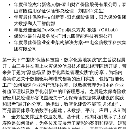
年度保险杰出新锐人物-泰山财产保险股份有限公司，泰
山财险信用保证保险部总经理：刘德军(先生)
年度最佳保险科技创新奖-阳光保险集团，阳光保险集团
大数据和人工智能部
年度最佳金融DevSecOps解决方案-极狐（GitLab）
保险业最佳AI服务奖-广州九四智能科技有限公司
年度最佳保险业企业架构解决方案-中电金信数字科技集
团有限公司
第一天下午围绕“保险科技篇：数字化落地实践“的主旨议程展
开，由三井住友海上火灾保险信息技术部总经理陈婧开场，带
来关于题为“聚焦场景 数字化风险管理实践”的分享，为场内
嘉宾讲述关于数据驱动与模式创新的应用实践，包括“智能化
工厂”如何加速企业运行流转效率、以数据管理为根本的企业
价值管理以及数字化创新中的IT管理思考。之后是太保寿险数
智应用总经理孙谷飞围绕关于“太保寿险数据体系建设的实践
和思考”展开的分享。他指出，数智化建设不能“刻舟求剑”，
而是需要体系化的数字化基建，从数据、平台、应用，从BI到
AI，全方位支撑业务快速发展。基于此，他向我们展示了太保
寿险是如何做的，为各位来宾展示了精彩的案例和模型。短暂