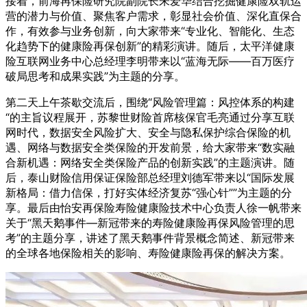
接着，前海再保险研究院副院长朱爱华结合挖掘健康险双轨运
营的潜力与价值、聚焦客户需求，彰显社会价值、深化直保合
作，有效参与业务创新，向大家带来“专业化、智能化、生态
化趋势下的健康险再保创新”的精彩演讲。随后，太平洋健康
险互联网业务中心总经理李明带来以“蓝海无际——百万医疗
破局思考和成果实践”为主题的分享。
第二天上午茶歇交流后，围绕“风险管理篇：风控体系的构建
“的主旨议程展开，苏黎世财险首席核保官毛亮通过分享互联
网时代，数据安全风险扩大、安全与隐私保护综合保险的机
遇、网络与数据安全类保险的开发前景，给大家带来“数实融
合新机遇：网络安全类保险产品的创新实践”的主题演讲。随
后，泰山财险信用保证保险部总经理刘德军带来以“国际发展
新格局：借力信保，打好实体经济复苏“强心针””为主题的分
享。最后由怡安再保险寿险健康险技术中心负责人徐一帆带来
关于“黑天鹅事件—新冠带来的寿险健康险再保风险管理的思
考”的主题分享，讲述了黑天鹅事件背景概念简述、新冠带来
的全球各地保险相关的影响、寿险健康险再保的解决方案。