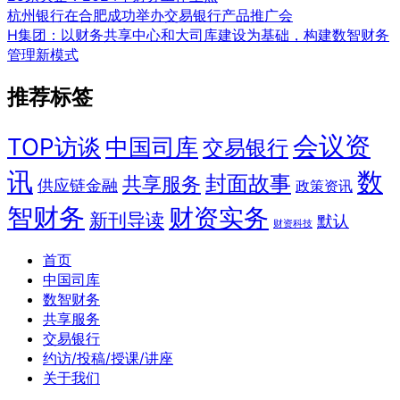
杭州银行在合肥成功举办交易银行产品推广会
H集团：以财务共享中心和大司库建设为基础，构建数智财务
管理新模式
推荐标签
会议资
TOP访谈
中国司库
交易银行
讯
数
封面故事
共享服务
供应链金融
政策资讯
智财务
财资实务
新刊导读
默认
财资科技
首页
中国司库
数智财务
共享服务
交易银行
约访/投稿/授课/讲座
关于我们