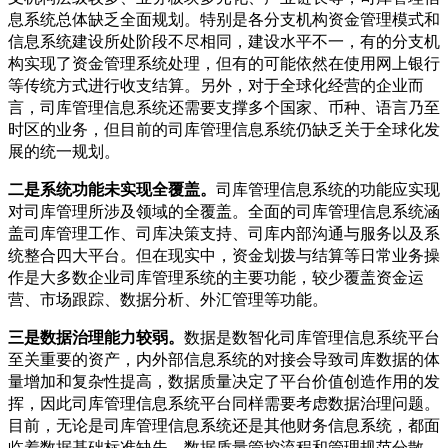
息系统总体缺乏全面规划。特别是各分支机构资金管理模式和
信息系统建设所处阶段不尽相同，建设水平不一，有的分支机
构实现了资金管理系统处理，但有的可能依然在使用网上银行
等传统方式进行收支结算。另外，对于全球化经营的企业而
言，司库管理信息系统还需要支撑多个国家、币种、语言乃至
时区的业务，但目前的司库管理信息系统仍缺乏关于全球化发
展的统一规划。
二是系统功能未实现全覆盖。
司库管理信息系统的功能应实现
对司库管理所涉及领域的全覆盖。全面的司库管理信息系统涵
盖司库管理工作、司库决策支持、司库内部沟通与服务以及系
统整合四大平台。但在现实中，资金划拨与结算等日常业务操
作是大多数企业司库管理系统的主要功能，较少覆盖资金运
营、市场跟踪、数据分析、外汇管理等功能。
三是数据治理能力较弱。
数据是数智化司库管理信息系统平台
至关重要的资产，内外部信息系统的对接会导致司库数据的体
量增加和复杂性提高，数据质量决定了平台价值创造作用的发
挥，因此司库管理信息系统平台同样需要考虑数据治理问题。
目前，无论是司库管理信息系统还是其他财务信息系统，都面
临着数据基础标准缺失、数据质量管控流程和管理规范分散、