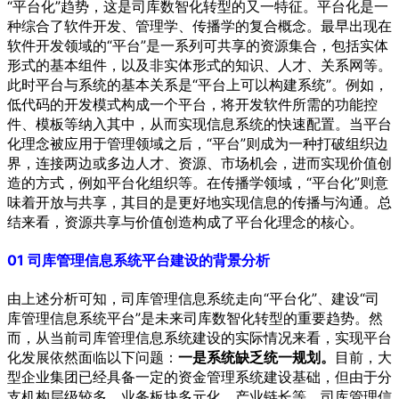
“平台化”趋势，这是司库数智化转型的又一特征。平台化是一
种综合了软件开发、管理学、传播学的复合概念。最早出现在
软件开发领域的“平台”是一系列可共享的资源集合，包括实体
形式的基本组件，以及非实体形式的知识、人才、关系网等。
此时平台与系统的基本关系是“平台上可以构建系统”。例如，
低代码的开发模式构成一个平台，将开发软件所需的功能控
件、模板等纳入其中，从而实现信息系统的快速配置。当平台
化理念被应用于管理领域之后，“平台”则成为一种打破组织边
界，连接两边或多边人才、资源、市场机会，进而实现价值创
造的方式，例如平台化组织等。在传播学领域，“平台化”则意
味着开放与共享，其目的是更好地实现信息的传播与沟通。总
结来看，资源共享与价值创造构成了平台化理念的核心。
01
司库管理信息系统平台建设的背景分析
由上述分析可知，司库管理信息系统走向“平台化”、建设“司
库管理信息系统平台”是未来司库数智化转型的重要趋势。然
而，从当前司库管理信息系统建设的实际情况来看，实现平台
化发展依然面临以下问题：
一是系统缺乏统一规划。
目前，大
型企业集团已经具备一定的资金管理系统建设基础，但由于分
支机构层级较多、业务板块多元化、产业链长等，司库管理信