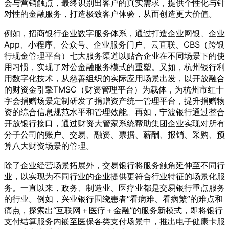
会与营销触点，最终识别出客户的真实需求，提供个性化与针
对性的金融服务，打造极致客户体验，从而创造更大价值。
例如，招商银行企业数字服务体系，通过打造企业网银、企业
App、小程序、公众号、企业服务门户、云直联、CBS（跨银
行现金管理平台）七大服务渠道以贴合企业在不同场景下的使
用习惯，实现了对公金融服务模式的重塑。又如，杭州银行利
用数字化技术，从慈善组织的实际应用场景出发，以开放融合
的财资金引擎TMSC（财资管理平台）为载体，为杭州市红十
字会捐赠场景定制研发了捐赠资产统一管理平台，提升捐赠物
资的综合信息规范水平和管理效能。再如，宁波银行通过整合
开放银行接口，通过财资大管家系统帮助集团企业实现对所有
分子公司的账户、交易、融资、票据、薪酬、报销、采购、预
算八大财资场景的管理。
除了企业经营场景拓展外，交易银行将服务触角延伸至不同行
业，以实现为不同行业的企业提供更符合行业特征的场景化服
务。一直以来，政务、制造业、医疗业都是交易银行重点服务
的行业。例如，兴业银行围绕患者“看病难、看病繁”的难点和
痛点，探索出“互联网＋医疗＋金融”的服务新模式，即将银行
支付结算服务内嵌至医保各类支付场景中，推出电子健康卡服