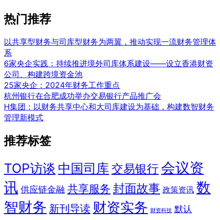
热门推荐
以共享型财务与司库型财务为两翼，推动实现一流财务管理体
系
6家央企实践：持续推进境外司库体系建设——设立香港财资
公司、构建跨境资金池
25家央企：2024年财务工作重点
杭州银行在合肥成功举办交易银行产品推广会
H集团：以财务共享中心和大司库建设为基础，构建数智财务
管理新模式
推荐标签
会议资
TOP访谈
中国司库
交易银行
讯
数
封面故事
共享服务
供应链金融
政策资讯
智财务
财资实务
新刊导读
默认
财资科技