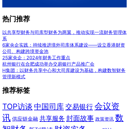
热门推荐
以共享型财务与司库型财务为两翼，推动实现一流财务管理体
系
6家央企实践：持续推进境外司库体系建设——设立香港财资
公司、构建跨境资金池
25家央企：2024年财务工作重点
杭州银行在合肥成功举办交易银行产品推广会
H集团：以财务共享中心和大司库建设为基础，构建数智财务
管理新模式
推荐标签
会议资
TOP访谈
中国司库
交易银行
讯
数
封面故事
共享服务
供应链金融
政策资讯