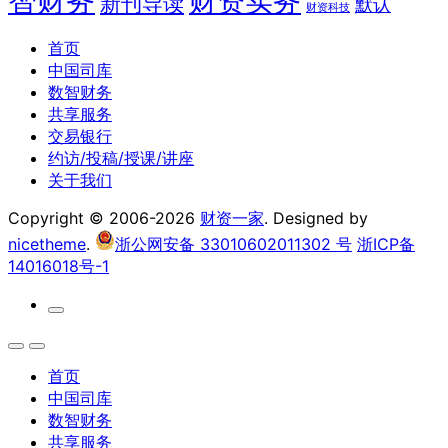
智财务
财资实务
新刊导读
默认
财资科技
首页
中国司库
数智财务
共享服务
交易银行
约访/投稿/授课/讲座
关于我们
Copyright © 2006-2026
财资一家
. Designed by
nicetheme
.
浙公网安备 33010602011302 号
浙ICP备
14016018号-1
首页
中国司库
数智财务
共享服务