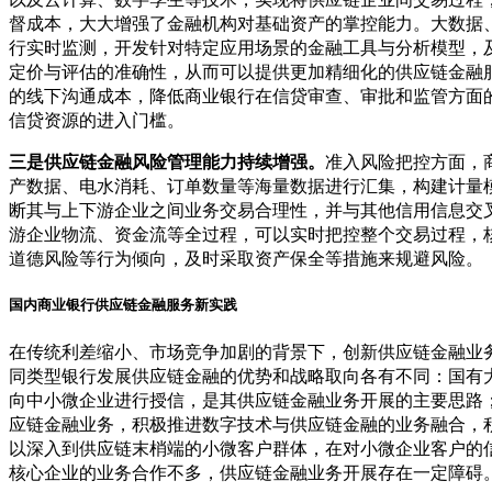
督成本，大大增强了金融机构对基础资产的掌控能力。大数据
行实时监测，开发针对特定应用场景的金融工具与分析模型，
定价与评估的准确性，从而可以提供更加精细化的供应链金融
的线下沟通成本，降低商业银行在信贷审查、审批和监管方面
信贷资源的进入门槛。
三是供应链金融风险管理能力持续增强。
准入风险把控方面，
产数据、电水消耗、订单数量等海量数据进行汇集，构建计量
断其与上下游企业之间业务交易合理性，并与其他信用信息交
游企业物流、资金流等全过程，可以实时把控整个交易过程，
道德风险等行为倾向，及时采取资产保全等措施来规避风险。
国内商业银行供应链金融服务新实践
在传统利差缩小、市场竞争加剧的背景下，创新供应链金融业
同类型银行发展供应链金融的优势和战略取向各有不同：国有
向中小微企业进行授信，是其供应链金融业务开展的主要思路
应链金融业务，积极推进数字技术与供应链金融的业务融合，
以深入到供应链末梢端的小微客户群体，在对小微企业客户的
核心企业的业务合作不多，供应链金融业务开展存在一定障碍